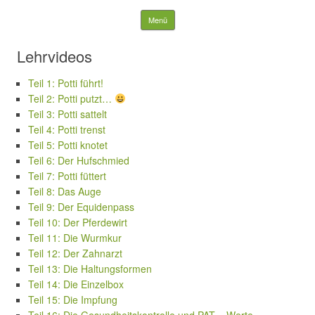
Reitschule Brucher Hof
Springe zum Inhalt
Menü
Suchen
Lehrvideos
nach:
Teil 1: Potti führt!
Teil 2: Potti putzt…
Teil 3: Potti sattelt
Teil 4: Potti trenst
Teil 5: Potti knotet
Teil 6: Der Hufschmied
Teil 7: Potti füttert
Teil 8: Das Auge
Teil 9: Der Equidenpass
Teil 10: Der Pferdewirt
Teil 11: Die Wurmkur
Teil 12: Der Zahnarzt
Teil 13: Die Haltungsformen
Teil 14: Die Einzelbox
Teil 15: Die Impfung