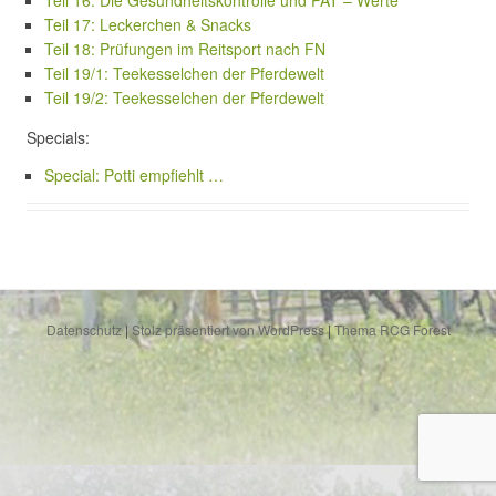
Teil 16: Die Gesundheitskontrolle und PAT – Werte
Teil 17: Leckerchen & Snacks
Teil 18: Prüfungen im Reitsport nach FN
Teil 19/1: Teekesselchen der Pferdewelt
Teil 19/2: Teekesselchen der Pferdewelt
Specials:
Special: Potti empfiehlt …
Datenschutz
|
Stolz präsentiert von WordPress
|
Thema RCG Forest